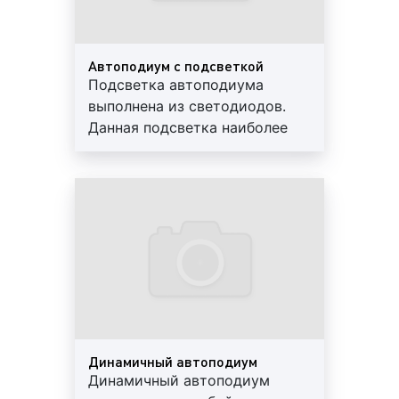
отдельно
сварные.
7)
По наличию уровней:
Автоподиум с подсветкой
Подсветка автоподиума
одноуровневые;
выполнена из светодиодов.
многоуровневые.
Данная подсветка наиболее
Как видим, существует большое количество видов
долговечна и обладает
подиумов для транспортных средств. В настоящее
большей эффективностью. В
время особую популярность завоёвывают
производстве мы используем
диджитал-конструкции, воспроизводящие
различные светодиодные
видеорекламу за счет светодиодных панелей.
ленты, управляемые по
цифровым протоколам SPI и
DMX. Мощность светодиодов
Сколько стоит изготовление
составляет от 0,1 до 300 ватт.
автоподиумов в Хабаровске?
Динамичный автоподиум
Стоимость изготовления автоподиумов в
Динамичный автоподиум
Хабаровске не является фиксированной. Цены