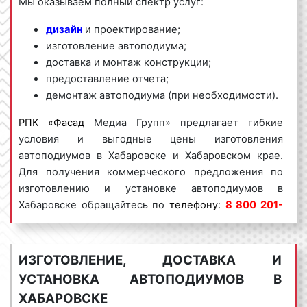
Мы оказываем полный спектр услуг:
дизайн
и проектирование;
изготовление автоподиума;
доставка и монтаж конструкции;
предоставление отчета;
демонтаж автоподиума (при необходимости).
РПК «Фасад
Медиа Групп» предлагает гибкие
условия и выгодные цены изготовления
автоподиумов в Хабаровске и Хабаровском крае.
Для получения коммерческого предложения по
изготовлению и установке автоподиумов в
Хабаровске обращайтесь по
телефону:
8 800 201-
23-74 или оставьте заявку на сайте
.
Изготовление
автоподиумов «под ключ» гарантируем!
ИЗГОТОВЛЕНИЕ, ДОСТАВКА И
Автоподиумы пользуются
большим спросом
среди
УСТАНОВКА АВТОПОДИУМОВ В
представителей бизнеса. Востребованность
ХАБАРОВСКЕ
данного вида рекламы объясняется целым рядом