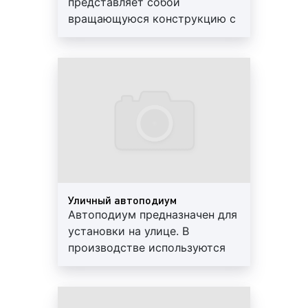
представляет собой
вариативны и зависят от различных факторов.
вращающуюся конструкцию с
Большое влияние на ценовую политику оказывают:
оборотов на 360 С.
вид и размер конструкции
: автоподиумы
Поворотные автоподиумы
могут быть различных видов и размеров, что
встраиваются в нишу сцены,
оказывает значительное влияние на
фотозоны, пола автосалона.
стоимость их изготовления. При этом, чем
Диаметр – от 3 м. до 12 м. или
больше конструкция, тем дороже стоит её
15 м. Грузоподъемность – до
изготовление;
45 тонн
количество или объем заказа
: на стоимость
изготовления автоподиумов значительно
влияет количество или объем заказа: чем
больше необходимо изготовить
Уличный автоподиум
Автоподиум предназначен для
автоподиумов, тем выше будет цена заказа.
установки на улице. В
Однако, в нашей компании предусмотрены
производстве используются
прогрессивные скидки. Более подробную
качественные материалы.
информацию уточняйте у наших менеджеров;
Основной комплектующий
сезонность
выполнения работ
: в январе,
материал – металлопластик.
июне, июле, августе изготовление