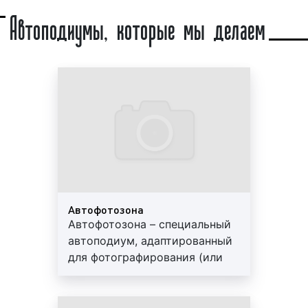
Автоподиумы, которые мы делаем
В автосалонах, помимо автотранспорта,
установлены различные рекламные конструкции,
целью которых является привлечение внимания
посетителей. Н
аиболее распространенными
конструкциями, которые позволяют привлечь
внимание потенциальных покупателей к
автотранспорту, являются автоподиумы.
Автоподиумы бывают разных видов. Так, выделяют:
1)
По форме:
круглые;
квадратные;
Автофотозона
прямоугольные.
Автофотозона – специальный
автоподиум, адаптированный
2)
По наличию подсветки:
для фотографирования (или
видеосъемки) с целью
с подсветкой;
получить красивые студийные
без подсветки.
кадры. Данный вид