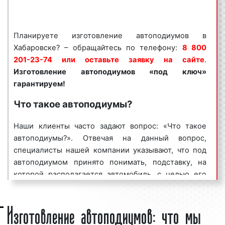
факторов:
производственная необходимость;
Планируете изготовление автоподиумов в
популяризация бренда компании, товаров
Хабаровске? – обращайтесь по телефону:
8 800
и услуг;
201-23-74 или оставьте заявку на сайте
.
привлечение новых клиентов и
Изготовление автоподиумов «под ключ»
покупателей;
гарантируем!
сообщение о проводимых акциях и
распродажах;
Что такое автоподиумы?
вывод на рынок новой продукции или
услуги.
Наши клиенты часто задают вопрос: «Что такое
автоподиумы?». Отвечая на данный вопрос,
Автоподиумы являются эффективным средством
специалисты нашей компании указывают, что под
для рекламирования транспортных средств с
автоподиумом принято понимать, подставку, на
целью увеличения потока клиентов и повышения
которой располагается автомобиль, с целью его
процента продаж. Многие клиенты нашего
рекламирования потенциальным заказчикам и
рекламного агентства заказывают изготовление
Изготовление автоподиумов: что мы
покупателям.
автоподиумов на постоянной основе, добиваясь
при этом высоких результатов в продвижении
Приме автоподиума представлен на фото: