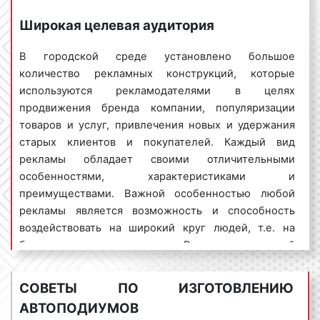
автоподиумы в Хабаровске на профессиональной
Широкая целевая аудитория
основе. Мы оказываем следующий перечень услуг:
разработка и/или корректировка макета
:
В городской среде установлено большое
наш дизайнер изготовит и/или скорректирует
количество рекламных конструкций, которые
макет с учетом ваших требований и
используются рекламодателями в целях
пожеланий. При этом будут учтены не только
продвижения бренда компании, популяризации
пожелания заказчика, но и требования
товаров и услуг, привлечения новых и удержания
действующего законодательства РФ;
старых клиентов и покупателей. Каждый вид
изготовление автоподиумов
: специалисты
рекламы обладает своими отличительными
нашей компании изготовят конструкцию в том
особенностями, характеристиками и
виде и в те сроки, которые указаны в
преимуществами. Важной особенностью любой
договоре;
рекламы является возможность и способность
установка автоподиумов
: наша рабочая
воздействовать на широкий круг людей, т.е. на
бригада доставляет и устанавливает
большую целевую аудиторию. Вместе с тем, порой
автоподиумы по месту, указанному в
сложно добиться того, чтобы реклама работала на
договоре;
большую группу людей. Зачастую рекламное
СОВЕТЫ ПО ИЗГОТОВЛЕНИЮ
отчет
: после изготовления и установки
объявление воздействует только на
АВТОПОДИУМОВ
автоподиумов мы предоставляем отчет,
потенциальных заказчиков и клиентов, не