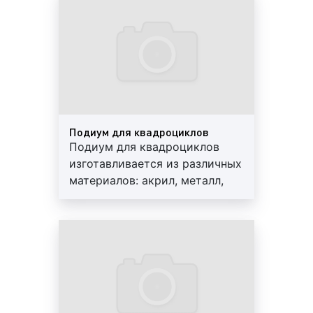
3)
По материалу изготовления:
автоподиума позволяет
презентовать транспортное
металлические;
средство во всей его красе,
акриловые;
подчеркнуть достоинства и
деревянные;
новшества
метало-пластиковые;
бетонные и др.
Подиум для квадроциклов
4)
По месту установки:
Подиум для квадроциклов
установленные на улице;
изготавливается из различных
установленные внутри автоцентра.
материалов: акрил, металл,
дерево, комбинированные.
5)
По наличию движения:
Данные подиумы бывают как
без подсветки, так и с
статичные;
подсветкой. Размеры
вращающиеся.
указываются заказчиком.
6)
По способу сборки:
Доставка не входит в
стоимость и оплачивается
собираемые;