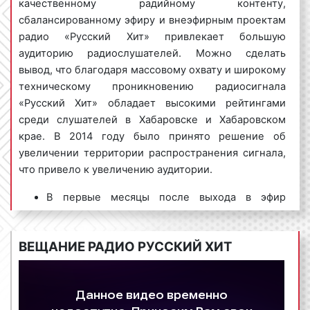
качественному радийному контенту,
Радио «Русский Хит» очень популярно среди
сбалансированному эфиру и внеэфирным проектам
рекламодателей в Хабаровске и Хабаровском крае.
радио «Русский Хит» привлекает большую
Многие рекламодатели на постоянной основе
аудиторию радиослушателей. Можно сделать
Реклама на
Радио
Город
1
размещают рекламные ролики именно на частотах
радио
камеди
вывод, что благодаря массовому охвату и широкому
«Русского Хита».
техническому проникновению радиосигнала
«Русский Хит» обладает высокими рейтингами
среди слушателей в Хабаровске и Хабаровском
крае. В 2014 году было принято решение об
Виды рекламных роликов на радио
Реклама на
Детское
Город
1
увеличении территории распространения сигнала,
радио
радио
Русский Хит в Хабаровске
что привело к увеличению аудитории.
Рекламные ролики на радио «Русский хит» в
В первые месяцы после выхода в эфир
Хабаровске бывают следующих видов:
радиостанцию слушали порядка 5 тыс.
человек на различных сайтах, в каталогах и
Реклама на
1) спот
– текст, который читает диктор или
Город
Новое радио
1
радио
ВЕЩАНИЕ РАДИО РУССКИЙ ХИТ
мобильных приложениях. Ежедневная
несколько ведущих. Спотовый ролик может быть
аудитория радиостанции «Русский Хит» в
записан и озвучен заранее. Музыкальное
Хабаровске составляет почти 60 тыс. человек.
сопровождение при спотовых роликах не является
Ежемесячная – более 400 тыс. человек.
обязательным. Однако наличие музыки