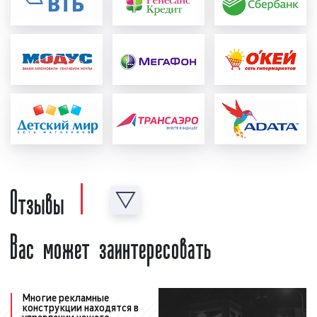
концепцию рекламы, примерный текст,
условия акции, контакты и адреса. Также
рекламодатель может предоставить иную
информацию, важную с его точки зрения.
После создания рекламный ролик
проверяется на соответствие требованиям
ФЗ «
О рекламе
». Ролик проверяется как
юристами нашей компании, так и юристами
радиостанции. При необходимости в
рекламный материал вносятся
соответствующие корректировки и
Отзывы
исправления с учетом сделанных замечаний;
формирование медиаплана:
после создания и
Вас может заинтересовать
проверки рекламного ролика формируется
график выхода рекламы в эфире
радиостанции, который называется
"медиаплан". В медиаплане отображается
важная информация, а именно: период
Многие рекламные
конструкции находятся в
размещения рекламного ролика в эфире