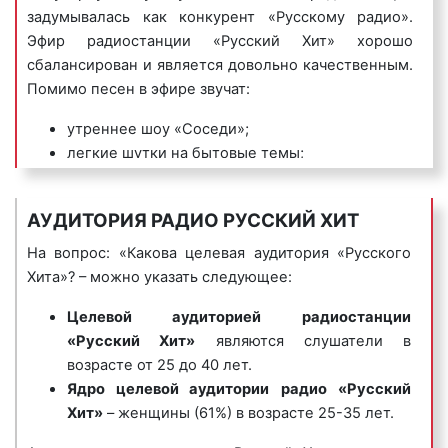
задумывалась как конкурент «Русскому радио».
Пример музыкального логотипа на радио «Русский
Эфир радиостанции «Русский Хит» хорошо
хит»:
сбалансирован и является довольно качественным.
Помимо песен в эфире звучат:
утреннее шоу «Соседи»;
легкие шутки на бытовые темы;
5) джинглы
– короткие, как правило 20 сек.,
ирония по отношению к проживающим «чуть
песенки, в которых сообщается потенциальному
выше» или «чуть ниже» исполнителям песен
АУДИТОРИЯ РАДИО РУССКИЙ ХИТ
клиенту либо о самой компании, либо о
звучащих в рамках Шоу;
продаваемых ею товарах или оказываемых услугах.
новости и увлекательные розыгрыши, в
На вопрос: «Какова целевая аудитория «Русского
Джинглы хорошо запоминаются и относятся к
которых хочется принять участие;
Хита»? – можно указать следующее:
«прилипчивым песенкам».
топ главных и актуальных новостей дня;
Целевой аудиторией
радиостанции
двадцать лучших хитов российского шоу-
Пример рекламного ролика джингл на радио
«Русский Хит»
являются слушатели в
бизнеса по версии слушателей Радио;
«Русский хит»:
возрасте от 25 до 40 лет.
Русский Хит за неделю и многое другое.
Ядро целевой аудитории
радио
«Русский
Радио «Русский Хит» очень популярно среди
Хит»
– женщины (61%) в возрасте 25-35 лет.
рекламодателей в Хабаровске и Хабаровском крае.