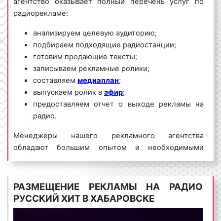
агентство оказывает полный перечень услуг по
радиорекламе:
анализируем целевую аудиторию;
подбираем подходящие радиостанции;
готовим продающие тексты;
записываем рекламные ролики;
составляем
медиаплан
;
выпускаем ролик в
эфир
;
предоставляем отчет о выходе рекламы на
радио.
Менеджеры нашего рекламного агентства
обладают большим опытом и необходимыми
знаниями для проведения качественных и
эффективных рекламных кампаний на Радио
Русский Хит. Для получения коммерческого
РАЗМЕЩЕНИЕ РЕКЛАМЫ НА РАДИО
предложения по размещению рекламы на Радио
РУССКИЙ ХИТ В ХАБАРОВСКЕ
Русский Хит в Хабаровске и Хабаровском крае
необходимо обращаться по телефону:
8 800 201-