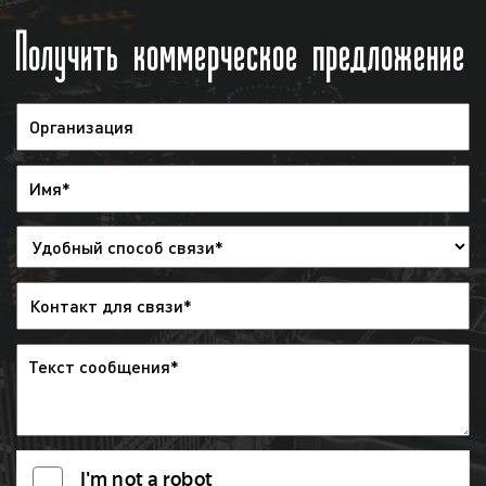
можно за 2 дня до начала размещения
Получить коммерческое предложение
рекламы. При необходимости заказчик
может дать распоряжения, чтобы
рекламный ролик был снят с эфира, но
денежные средства при этом заказчику
не возвращаются;
предоставление отчета
: после окончания
рекламной кампании заказчику
предоставляется отчет. Указанный отчет
предоставляется в виде
эфирной
справки
. Также в качестве
дополнительной отчетности мы можем
предоставить запись выхода рекламы.
Обращаем внимание, что наша компания
не отслеживает выходы рекламы
заказчика на радио. Рекламодатель
может самостоятельно отслеживать
корректность выхода рекламы на радио с
помощью имеющегося графика