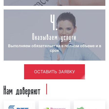
4.
Как разместить рекламу на радио
«Русский Хит»
в Хабаровске
Зачастую, наши клиенты спрашивают, как
Оказываем услуги
разместить рекламу на радио «Русский Хит» в
Хабаровске? Процесс размещения рекламы на
радио «Русский Хит» можно разделить на
Выполняем обязательства в полном объеме и в
несколько этапов:
срок
создание и проверка рекламного ролика:
перед тем, как запустить рекламу на радио,
необходимо создать рекламный материал, т.е.
ОСТАВИТЬ ЗАЯВКУ
рекламный ролик. Рекламный ролик может
Нам доверяют
быть предоставлен как рекламодателем, так
и создан в нашей звукозаписывающей студии.
Для создания рекламного ролика нашими
специалистами рекламодатель должен
предоставить следующую информацию: