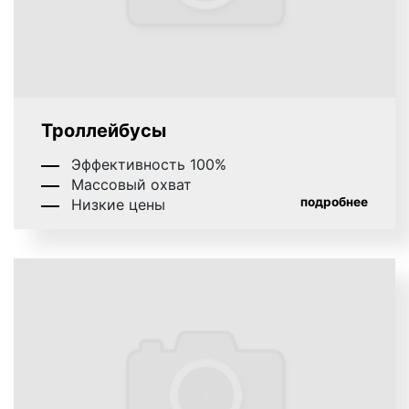
5% прибыли.
Примеры рекламы на транспорте в Хабаровске
представлены на фото:
Троллейбусы
Реклама на подголовниках в транспорте на фото
выше
Эффективность 100%
Массовый охват
подробнее
Низкие цены
Оклейка борта автобусва на фото выше
Рекламные стикеры в транспорте на фото выше
Оклейка правого борта на транспорте на фото
выше