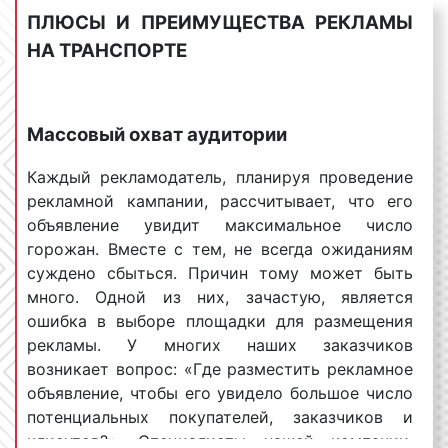
Следовательно, чем больше машин
ПЛЮСЫ И ПРЕИМУЩЕСТВА РЕКЛАМЫ
планирует арендовать заказчик, тем больше
НА ТРАНСПОРТЕ
должен быть рекламный бюджет,
выделяемый на транзитную рекламу. Вместе
с тем, в нашем агентстве действуют
Массовый охват аудитории
прогрессивные скидки, т.е. чем больше пакет
заказа, тем большую скидку мы сможем
Каждый рекламодатель, планируя проведение
предоставить. Для уточнения деталей по
рекламной кампании, рассчитывает, что его
данному вопросу необходимо обращаться к
объявление увидит максимальное число
менеджерам Фасад Медиа Групп. Будем рады
горожан. Вместе с тем, не всегда ожиданиям
помочь;
суждено сбыться. Причин тому может быть
сезонность
размещения
рекламы на
много. Одной из них, зачастую, является
транспорте
. В январе, июне, июле, августе
ошибка в выборе площадки для размещения
реклама на транспорте, как правило, стоит
рекламы. У многих наших заказчиков
дешевле. Это объясняется тем, что многие
возникает вопрос: «Где разместить рекламное
горожане разъезжаются и численность
объявление, чтобы его увидело большое число
целевой аудитории снижается. Напротив, в
потенциальных покупателей, заказчиков и
феврале, марте, апреле, мае, ноября, декабре
клиентов?». Специалисты нашей компании,