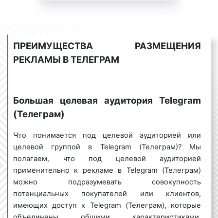
целевую аудиторию рекламируемого товара или
объявления показываются
услуги, знать достоинства и недостатки
только той аудитории,
используемого вида рекламы, иметь
которая нужна рекламодателю
сформированный бюджет и грамотно оценивать
ПРЕИМУЩЕСТВА РАЗМЕЩЕНИЯ
уровень риска рекламной кампании. Учитывая
РЕКЛАМЫ В ТЕЛЕГРАМ
указанные выше факторы, вы сможете достичь
максимальной эффективности от размещения
рекламы в Telegram (Телеграм), задействовав при
этом минимальные денежные ресурсы.
Большая целевая аудитория Telegram
(Телеграм)
Сколько стоит реклама в Telegram
Что понимается под целевой аудиторией или
(Телеграм) в Хабаровске?
целевой группой в Telegram (Телеграм)? Мы
полагаем, что под целевой аудиторией
Очень часто хабаровские клиенты нашего
применительно к рекламе в Telegram (Телеграм)
рекламного агентства задают вопросы о том,
можно подразумевать совокупность
сколько стоит реклама в Telegram (Телеграм)?
потенциальных покупателей или клиентов,
Каким образом формируется цена размещения
имеющих доступ к Telegram (Телеграм), которые
рекламы в Telegram (Телеграм), из чего она
объединены общими характеристиками,