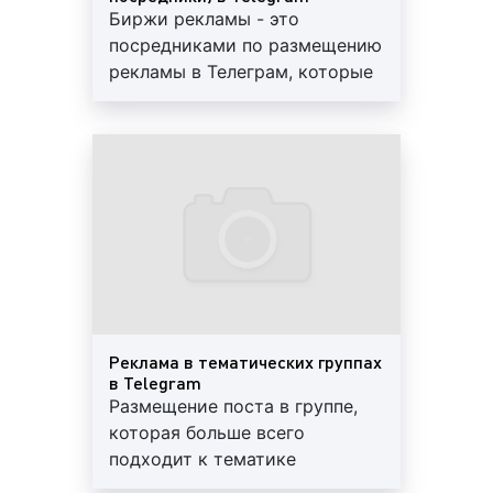
Интернет или, как его еще называют «всемирная
Биржи рекламы - это
паутина», представляет бизнесу широкие
посредниками по размещению
возможности для рекламирования товаров и услуг.
рекламы в Телеграм, которые
За последние годы разработано и адаптировано
размещают рекламы в
большое количество видов Интернет-рекламы,
социальной сети за
каждый из которых учитывает характеристики
определенную плату
целевой аудитории, вида товара или услуги,
особенности площадки размещения рекламы,
способствует достижению разных целей
рекламной кампании, а также отличается целым
рядом индивидуальных характеристик Telegram
(Телеграм), как часть Интернета, также предлагает
своим пользователям возможность размещения
рекламных материалов самого разного формата.
Реклама в тематических группах
Выделяют следующие виды рекламных
в Telegram
Размещение поста в группе,
объявлений в Telegram (Телеграм):
которая больше всего
1.
В зависимости от площадки размещения
подходит к тематике
рекламного объявления в Telegram (Телеграм):
предлагаемого товара или