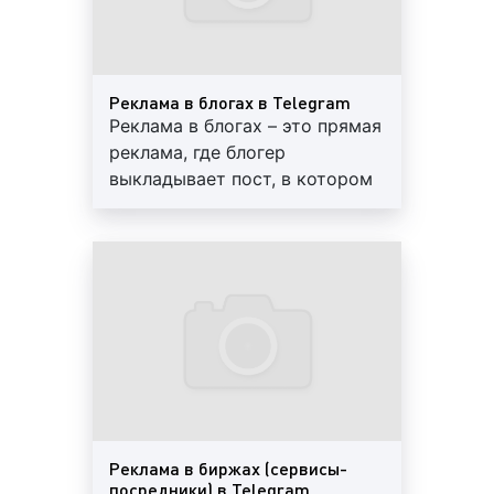
только позволяет размещать рекламу, но и
облегчает доступ к статистике, такой, как
вовлеченность, охват аудитории и т. д.
Реклама в Telegram (Телеграм) в Хабаровске
Реклама в блогах в Telegram
представляет собой информацию социального и/
Реклама в блогах – это прямая
или коммерческого характера, размещаемую с
реклама, где блогер
целью привлечения финансовых ресурсов,
выкладывает пост, в котором
внимания покупателей, заказчиков, клиентов для
описывает другой аккаунт и
продажи товаров, оказания услуг, выполнения
дает на него ссылку
работ. Если говорить коротко, то реклама в
Telegram (Телеграм) – это способ привлечения
внимания людей к товарам и услугам в
виртуальном пространстве.
Виды (форматы) рекламы в Telegram
(Телеграм) в Хабаровске
Реклама в биржах (сервисы-
посредники) в Telegram