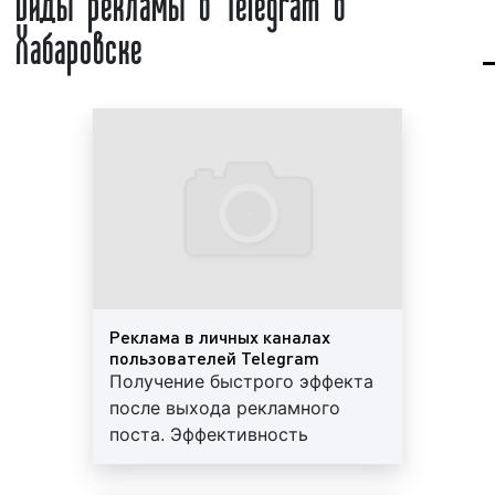
Хабаровске
мессенджер предоставляет бесконечное облако. В
2019 году появилась возможность закреплять
сообщения.
В Telegram (Телеграм) общаться можно и в группах.
Группы – это отдельный вид чатов, в котором
возможно общение сразу большого количества
участников. с 21 января 2019 года группы могут
включать до 200 000 участников.
Создателем Telegram (Телеграм) является Павел
Дуров, основатель социальной сети «ВКонтакте».
Аудитория мессенджера Telegram (Телеграм)
Реклама в личных каналах
довольно обширна. По состоянию на конец марта
пользователей Telegram
Получение быстрого эффекта
2020 года количество ежемесячных активных
после выхода рекламного
пользователей составляет более 240 млн. человек.
поста. Эффективность
В среднем пользователи Telegram в России тратят
составляет боле 90%
10 минут в день на общение в мессенджере.
Наиболее активными пользователями Телеграм