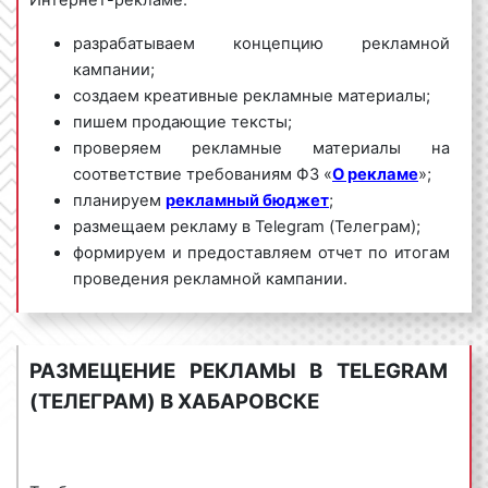
Интернет-рекламе:
разрабатываем концепцию рекламной
кампании;
создаем креативные рекламные материалы;
пишем продающие тексты;
проверяем рекламные материалы на
соответствие требованиям ФЗ «
О рекламе
»;
планируем
рекламный бюджет
;
размещаем рекламу в Telegram (Телеграм);
формируем и предоставляем отчет по итогам
проведения рекламной кампании.
Мы обладаем большим опытом и необходимыми
знаниями для проведения качественных и
РАЗМЕЩЕНИЕ РЕКЛАМЫ В TELEGRAM
эффективных рекламных кампаний в Telegram
(ТЕЛЕГРАМ) В ХАБАРОВСКЕ
(Телеграм) в Хабаровске и Хабаровском крае. Для
получения коммерческого предложения по
размещению рекламы в Telegram (Телеграм) в
Хабаровске и Хабаровском крае необходимо