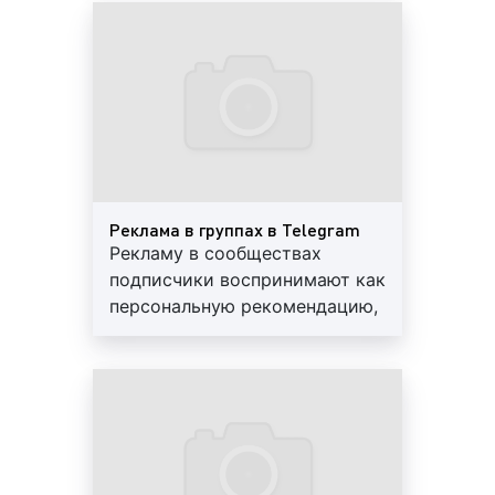
являются люди в возрасте от 18 до 30 лет.
Как видим, социальная сеть Telegram (Телеграм)
является функциональной и популярной среди
миллионов людей во всем мире. Благодаря
Telegram (Телеграм) можно не только общаться,
обмениваться фото – и видеоматериалами, но и
вести бизнес, а также давать рекламу.
Реклама в группах в Telegram
Рекламу в сообществах
подписчики воспринимают как
Что такое реклама в Telegram
персональную рекомендацию,
(Телеграм)?
дружеский совет, что
увеличивает вероятность
Telegram (Телеграм) является популярным
покупки
ресурсом не только для общения, поиска друзей и
развлечения. Многие рекламодатели используют
Telegram (Телеграм) для популяризации и продажи
товаров и услуг. К слову сказать, мессенджер не