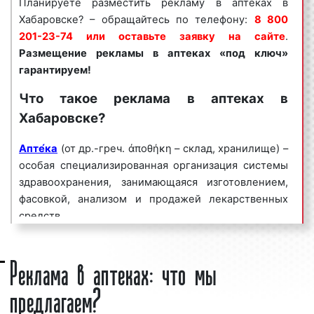
Планируете разместить рекламу в аптеках в
целым рядом факторов:
Хабаровске? – обращайтесь по телефону:
8 800
201-23-74 или оставьте заявку на сайте
.
высокая
частота контактов
;
Размещение рекламы в
аптеках
«под ключ»
массовый охват аудитории;
гарантируем!
разнообразие рекламных форматов;
непрерывное воздействие на целевую
Что такое реклама в аптеках в
аудиторию;
Хабаровске?
низкие цены и регулярные скидки.
Апте́ка
(от др.-греч. ἀποθήκη – склад, хранилище) –
Реклама в аптеках является эффективным
особая специализированная организация системы
средством для увеличения потока клиентов и
здравоохранения, занимающаяся изготовлением,
повышения процента продаж. Многие клиенты
фасовкой, анализом и продажей лекарственных
нашего рекламного агентства используют рекламу
средств.
в аптеках на постоянной основе, добиваясь при
этом высоких результатов.
Аптеку традиционно рассматривают как
Реклама в аптеках: что мы
учреждение здравоохранения, а её деятельность
Мы сопровождаем
рекламные кампании
по всей
предлагаем?
формулируют как «оказание фармацевтической
России: планируем этапы проведения рекламных
помощи населению». Фармацевтическая помощь
кампаний, определяем задачи, способы и средства
включает в себя процедуру консультирования