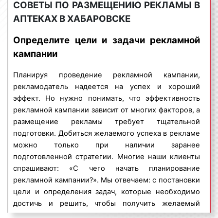
стоимость. Если реклама размещается на
СОВЕТЫ ПО РАЗМЕЩЕНИЮ РЕКЛАМЫ В
мониторах в аптеках, то на стоимость влияет
АПТЕКАХ В ХАБАРОВСКЕ
Indoor-реклама – представляет собой
продолжительность или длина рекламного
разновидность рекламы, ориентированной на
ролика;
Определите цели и задачи рекламной
заранее определённую целевую аудиторию. Индор-
период размещения
рекламы
: чем больше
кампании
реклама дает возможность размещать рекламные
период размещения рекламы в аптеках, тем
материалы в помещениях, зданиях и сооружениях
выше цена. Минимальным периодом
Планируя проведение рекламной кампании,
самого широкого профиля:
размещения является, как правило,
рекламодатель надеется на успех и хороший
многоэтажные дома;
календарный месяц;
эффект. Но нужно понимать, что эффективность
бизнес-центры;
количество арендуемых поверхностей
:
рекламной кампании зависит от многих факторов, а
торговые центры;
очень часто при размещении рекламы в
размещение рекламы требует тщательной
поликлиники, МФЦ, ЖД вокзалы;
аптеке установлено минимальное количество
подготовки. Добиться желаемого успеха в рекламе
цирки, театры;
поверхностей, которое необходимо
можно только при наличии заранее
рестораны, кафе;
арендовать. Так, при размещении рекламы в
подготовленной стратегии. Многие наши клиенты
салоны красоты;
аптеках необходимо арендовать не менее 1
спрашивают: «С чего начать планирование
автовокзалы, аэропорты и другие помещения.
района, в котором может насчитываться
рекламной кампании?». Мы отвечаем: с постановки
несколько десятков или сотен адресов;
цели и определения задач, которые необходимо
В городской среде установлено большое
сезонность
размещения
рекламы
: в январе,
достичь и решить, чтобы получить желаемый
количество рекламных конструкций, которые
июне, июле, августе реклама в аптеках и
результат.