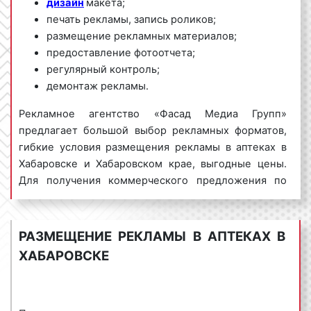
дизайн
макета;
печать рекламы, запись роликов;
размещение рекламных материалов;
предоставление фотоотчета;
регулярный контроль;
демонтаж рекламы.
Рекламное агентство «Фасад Медиа Групп»
предлагает большой выбор рекламных форматов,
гибкие условия размещения рекламы в аптеках в
Хабаровске и Хабаровском крае, выгодные цены.
Для получения коммерческого предложения по
размещению рекламы в аптеках в Хабаровске
обращайтесь по телефону:
8 800 201-23-74
или оставьте заявку на сайте
.
Размещение
РАЗМЕЩЕНИЕ РЕКЛАМЫ В АПТЕКАХ В
рекламы в
аптеках
«под ключ» гарантируем!
ХАБАРОВСКЕ
Реклама в аптеках пользуется
большим
спросом
среди представителей бизнеса.
Востребованность рекламы в аптеках объясняется