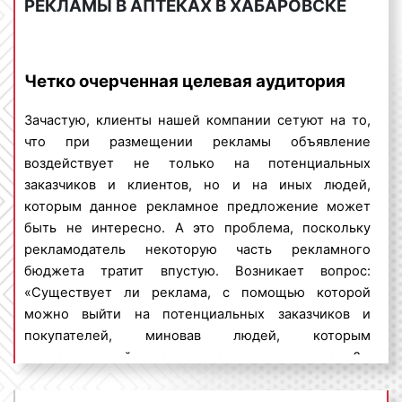
Реклама в аптеках отличается тем, что рекламные
стоимости реклама на
РЕКЛАМЫ В АПТЕКАХ В ХАБАРОВСКЕ
материалы располагаются на уровне глаз
лайтбоксах в аптеках является
потенциального клиента или покупателя. Удачное
востребованным и
расположение рекламы приводит к тому, что
популярным средством
Четко очерченная целевая аудитория
листовки, буклеты и другие форматы рекламы в
рекламирования товаров и
аптеках хорошо видны и обеспечивают 100%
услуг. Специалисты нашего
Зачастую, клиенты нашей компании сетуют на то,
читаемость со стороны посетителей.
рекламного агентства помогут
что при размещении рекламы объявление
разработать дизайн-проект,
воздействует не только на потенциальных
напечатать и доставить
заказчиков и клиентов, но и на иных людей,
рекламный постер
Сколько стоит размещение рекламы в
которым данное рекламное предложение может
аптеках в Хабаровске?
быть не интересно. А это проблема, поскольку
рекламодатель некоторую часть рекламного
Стоимость размещения рекламы в аптеках в
бюджета тратит впустую. Возникает вопрос:
Хабаровске не является фиксированной. Цены
«Существует ли реклама, с помощью которой
вариативны. Большое влияние на ценовую
можно выйти на потенциальных заказчиков и
политику оказывают:
покупателей, миновав людей, которым
рекламируемый товар или услуга, не интересны?».
формат рекламы
: листовки могут быть
На данный вопрос можно дать положительный
различных размеров, что влияет на
ответ. Речь идет об индор-рекламе.