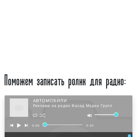
быть неограниченным, но при этом нужно
графике:
будет затратить значительные средства;
время выхода рекламы в радиоэфир:
реклама
на радио может выходить в
прайм-тайм
и
офф-тайм. Прайм-тайм – это время с 07:00 до
09:00; 13:00-14:00; 19:00-22:00. Офф-тайм –
это время с 10:00 до 17:00; 23:00-06:00.
Прайм-тайм наиболее востребованное время
среди радиослушателей и стоит, поэтому,
Поможем записать ролик для радио:
дороже;
сезонность:
летом, а также в январе реклама
на радио стоит дешевле, чем в иное время
года. Данный аспект обусловлен снижением
количества радиослушателей;
АВТОМОБИЛИ
Реклама на радио Фасад Медиа Групп
наличие спроса:
чем больше спрос на
радиостанцию, тем стоимость рекламы будет
дороже.
0:00
0:30
Для получения коммерческого предложения по