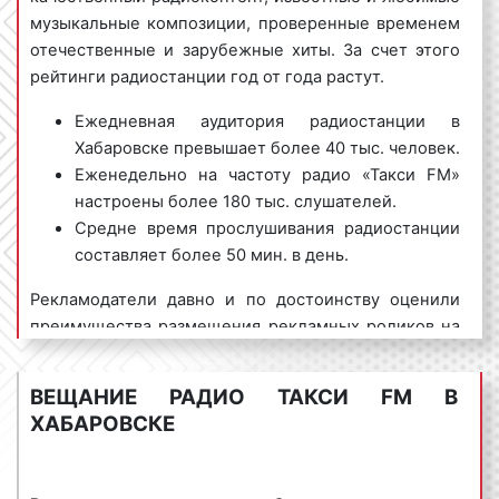
Такси ФМ в Хабаровске
музыкальные композиции, проверенные временем
отечественные и зарубежные хиты. За счет этого
Рекламные ролики на радио «Такси ФМ» в
рейтинги радиостанции год от года растут.
Хабаровске бывают следующих видов:
Реклама на
Радио
Город
1
радио
камеди
Ежедневная аудитория радиостанции в
1) спот
– текст, который читает диктор или
Хабаровске превышает более 40 тыс. человек.
несколько ведущих. Спотовый ролик может быть
Еженедельно на частоту радио «Такси FM»
записан и озвучен заранее. Музыкальное
настроены более 180 тыс. слушателей.
сопровождение при спотовых роликах не является
Средне время прослушивания радиостанции
обязательным. Однако наличие музыки
Реклама на
Детское
Город
1
радио
радио
составляет более 50 мин. в день.
положительно влияет на воспринимаемость
рекламной информации радиослушателями.
Рекламодатели давно и по достоинству оценили
преимущества размещения рекламных роликов на
Пример спотового рекламного ролика на радио
«Такси FM». Максимальный охват аудитории,
«Такси ФМ»:
Реклама на
качественные радиопрограммы, известность и
Город
Новое радио
1
радио
ВЕЩАНИЕ РАДИО ТАКСИ FM В
популярность радиостанции положительно
ХАБАРОВСКЕ
сказываются на эффективности рекламы. Благодаря
размещению рекламы на «Такси FM» можно
2) игровые радиоролики
– это радиоспектакли, в
значительно увеличить поток клиентов и поднять