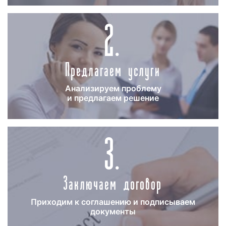
клиенты размещают рекламу на радио «Такси» в
2.
течение 2-4 недель.
Необходимо отметить, что реклама на радио
«Такси» тем эффективнее, чем длительнее период
Предлагаем услуги
выхода рекламных роликов в эфире радиостанции.
Поэтому, если вы хотите, чтобы реклама дала
отдачу, а денежные средства, вложенные в
Анализируем проблему
рекламу на радио, оправдались, размещайте
и предлагаем решение
рекламу в течение месяца и более.
3.
Как разместить рекламу на радио
«Такси»
в Хабаровске
Зачастую, наши клиенты спрашивают, как
Заключаем договор
разместить рекламу на радио «Такси» в
Хабаровске? Процесс размещения рекламы на
радио «Такси» можно разделить на несколько
Приходим к соглашению и подписываем
документы
этапов: