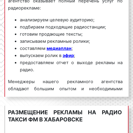
агентство оказывает полный перечень услуг по
радиорекламе:
анализируем целевую аудиторию;
подбираем подходящие радиостанции;
готовим продающие тексты;
записываем рекламные ролики;
составляем
медиаплан
;
выпускаем ролик в
эфир
;
предоставляем отчет о выходе рекламы на
радио.
Менеджеры нашего рекламного агентства
обладают большим опытом и необходимыми
знаниями для проведения качественных и
эффективных рекламных кампаний на Такси ФМ.
Для получения коммерческого предложения по
РАЗМЕЩЕНИЕ РЕКЛАМЫ НА РАДИО
размещению рекламы на радио Такси ФМ в
ТАКСИ ФМ В ХАБАРОВСКЕ
Хабаровске и Хабаровском крае необходимо
обращаться по телефону:
8 800 201-23-74 или