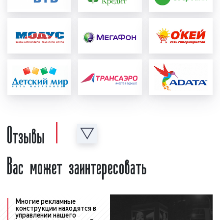
соответствующие корректировки и
исправления с учетом сделанных замечаний;
формирование медиаплана:
после создания и
проверки рекламного ролика формируется
график выхода рекламы в эфире
радиостанции, который называется
"медиаплан". В медиаплане отображается
важная информация, а именно: период
размещения рекламного ролика в эфире
радиостанции, точное время выхода рекламы,
Отзывы
количество выходов рекламы в день, общее
количество выходов рекламы за период, доля
Вас может заинтересовать
прайма, стоимость рекламной кампании на
радио. Также в медиаплане может
содержаться иная информация, важная с
точки зрения размещения рекламы на радио;
согласование медиаплана с
Многие рекламные
конструкции находятся в
рекламодателем
: после того, как график
управлении нашего