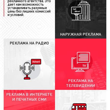
рекламного агентства. Это
рекламы (медиаплан) сформирован, наши
дает нам возможность
менеджеры согласуют его с заказчиком.
устанавливать разумные
цены без лишних комиссий
При необходимости в медиаплан
и условий.
вносятся корректировки с учетом
замечаний, сделанных заказчиком.
Рекламодатель может менять время
НАРУЖНАЯ РЕКЛАМА
выхода рекламы, количество выходов
рекламы в день и за период, долю
РЕКЛАМА НА РАДИО
прайма. Корректировки, производимые
заказчиком, приводят к изменению цены.
Поэтому, после каждого исправления
медиаплан согласуется с рекламодателем
заново;
заключение договора:
после согласования
РЕКЛАМА НА
условий выхода рекламы на радио между
ТЕЛЕВИДЕНИИ
заказчиком и нашим агентством заключается
РЕКЛАМА В ИНТЕРНЕТЕ
договор. В договоре указываются все
И ПЕЧАТНЫХ СМИ
основные положения выхода рекламы, а
также прописываются достигнутые