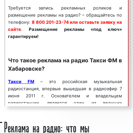
оставить заявку на сайте
.
Размещение рекламы
Требуется запись рекламных роликов и
на радио «под ключ» гарантируем!
размещение рекламы на радио? – обращайтесь по
телефону:
8 800 201-23-74 или оставьте заявку на
Рекламное агентство «Фасад Медиа
сайте
.
Размещение рекламы «под ключ»
Групп» выполнило большое количество заказов по
гарантируем!
размещению рекламы на радио в Хабаровске.
Многие наши клиенты используют радиостанции в
Хабаровске и Хабаровском крае в качестве
Что такое реклама на радио Такси ФМ в
основной площадки для размещения рекламы.
Востребованность радио объясняется тем, что
Хабаровске?
аудитория радиостанций насчитывает миллионы
человек. Большая
Такси FM
– это российская музыкальная
целевая аудитория
в сочетании с
массовым охватом населения делает рекламу на
радиостанция, впервые вышедшая в радиоэфир 7
радио эффективным способом продвижения
июня 2011 г. Основателем и владельцем
товаров и услуг.
радиостанции, является один из ведущих
радиохолдингов России радиохолдинг «
Krutoy
ООО «Фасад Медиа Групп» сопровождает
Реклама на радио: что мы
Media
». Владельцем холдинга является
Михаил
рекламные кампании
на радио:
Гуцериев
. «Такси FM» позиционирует себя в
качестве радиостанции, которая погружает