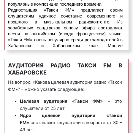
продаваемых ею товарах или оказываемых услугах.
популярные композиции последнего времени.
Радиостанция «Такси ФМ» предлагает своим
Джинглы хорошо запоминаются и относятся к
слушателям удачное сочетание современного и
«прилипчивым песенкам».
прошлого в музыкальном радиоконтенте. Из
зарубежных сандтреков основу эфира составляют
Пример рекламного ролика джингл на радио
песни на английском (иногда французском) языке.
«Такси ФМ»:
«Такси FM» очень популярно среди рекламодателей в
Хабаровске и Хабаровском крае. Многие
рекламодатели на постоянной основе размещают
рекламные ролики именно на частотах «Такси FM».
Интересно!
Эфир радиостанции «Такси FM» начался с
АУДИТОРИЯ РАДИО ТАКСИ FM В
песни Михаила Боярского «Зеленоглазое такси».
ХАБАРОВСКЕ
6) корпоративные гимны
– радиоролики,
представляющие собой песни, иногда до
На вопрос: «Какова целевая аудитория радио «Такси
нескольких минут длиной, состоящие из
ФМ»? - можно указать следующее:
нескольких куплетов, прославляющие компанию,
ее бренд, товары, коллектив и т.д. Предназначены
Целевая аудитория
«Такси ФМ»
– это
для формирования положительного впечатления у
слушатели от 25 лет.
потенциальных клиентов и покупателей.
Ядро целевой аудитории
«Такси
FM»
составляют слушатели в возрасте от 30 –
Пример корпоративного гимна на радио «Такси
49 лет.