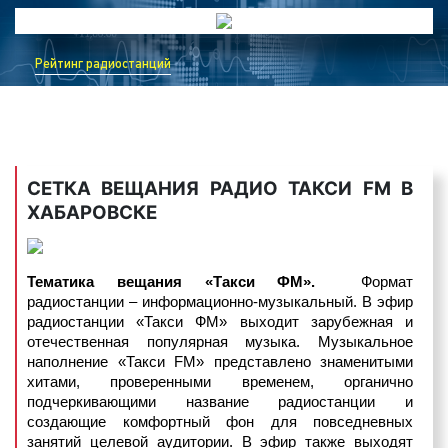
Рейтинг радиостанций
4) музыкальные логотипы
– это радиоролики, в
которых название фирмы или ее бренд
исполняется нараспев. Одним из самых известных
музыкальных логотипов является музыкальный
СЕТКА ВЕЩАНИЯ РАДИО ТАКСИ FM В
логотип компании Данон, который звучит так:
ХАБАРОВСКЕ
«Ммм, Данон».
Пример музыкального логотипа на радио «Такси
ФМ»:
Тематика вещания «Такси ФМ».
Формат
радиостанции – информационно-музыкальный. В эфир
радиостанции «Такси ФМ» выходит зарубежная и
отечественная популярная музыка. Музыкальное
наполнение «Такси FM» представлено знаменитыми
хитами, проверенными временем, органично
5) джинглы
– короткие, как правило 20 сек.,
подчеркивающими название радиостанции и
песенки, в которых сообщается потенциальному
создающие комфортный фон для повседневных
клиенту либо о самой компании, либо о
занятий целевой аудитории. В эфир также выходят