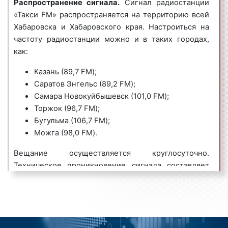
Распространение сигнала.
Сигнал радиостанции
рамках которых разыгрывается какая-либо сценка.
процент продаж.
«Такси FM» распространяется на территорию всей
Как правило, игровые радиоролики носят шуточный
Хабаровска и Хабаровского края. Настроиться на
характер, являются продолжительными по
частоту радиостанции можно и в таких городах,
времени и хорошо запоминаются
как:
радиослушателями.
Казань (89,7 FM);
Пример игрового рекламного ролика на радио
Саратов Энгельс (89,2 FM);
«Такси ФМ»:
Самара Новокуйбышевск (101,0 FM);
Торжок (96,7 FM);
Бугульма (106,7 FM);
Можга (98,0 FM).
3) имиджевые (брендовые) радиоролики
–
Вещание осуществляется круглосуточно.
направлены на создание положительного образа
Техническое проникновение сигнала составляет
компании или ее бренда, способствуют быстрому
менее 40%. Многие рекламодатели предпочитают
запоминанию бренда организации или ее названия.
размещать рекламу именно на радио «Такси FM»
благодаря специфике вещания и уникальному
Пример имиджевого рекламного ролика на радио
радиоконтенту.
«Такси ФМ»: