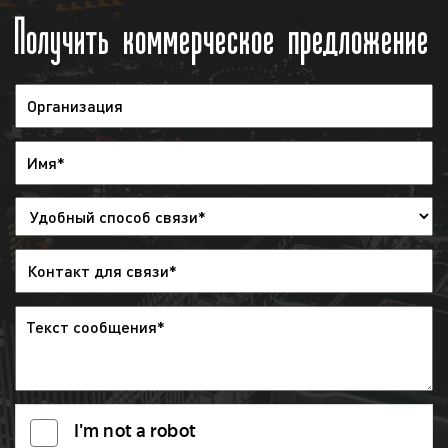
Получить коммерческое предложение
справки
. Также в качестве
дополнительной отчетности мы можем
предоставить запись выхода рекламы.
Обращаем внимание, что наша компания
не отслеживает выходы рекламы
заказчика на радио. Рекламодатель
может самостоятельно отслеживать
корректность выхода рекламы на радио с
помощью имеющегося графика
(медиаплана).
Итак, как видим, процесс размещения
рекламы на радио является довольно
простым. В среднем для размещения рекламы
необходимо 5-7 рабочих дней при условии, что
у заказчика нет рекламного ролика. В случае,
если рекламодатель предоставляет готовый
рекламный материал процесс размещения
рекламы на радио может занять от 3 до 5